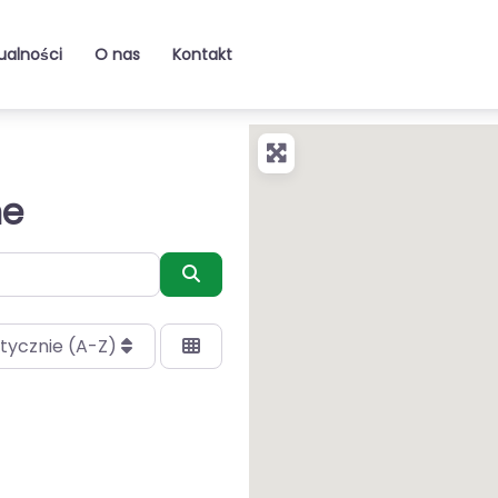
ualności
O nas
Kontakt
ne
Szukaj
tycznie (A-Z)