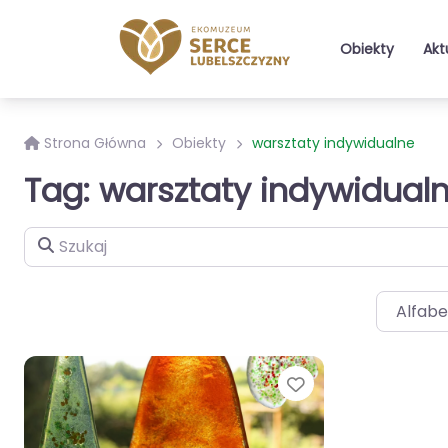
Obiekty
Akt
Strona Główna
Obiekty
warsztaty indywidualne
Tag: warsztaty indywidual
Szukaj
Alfabe
Ulubione