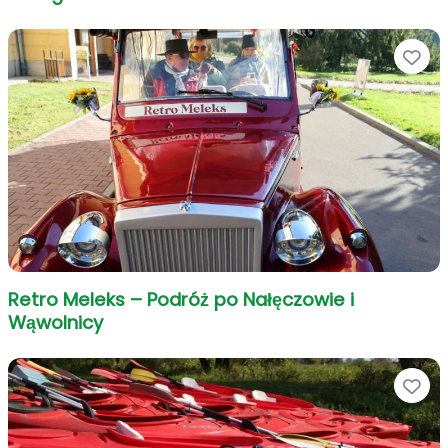
Ul
Retro Meleks – Podróż po Nałęczowie i
Wąwolnicy
Ul