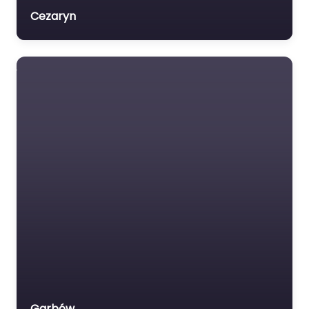
Cezaryn
Garbów