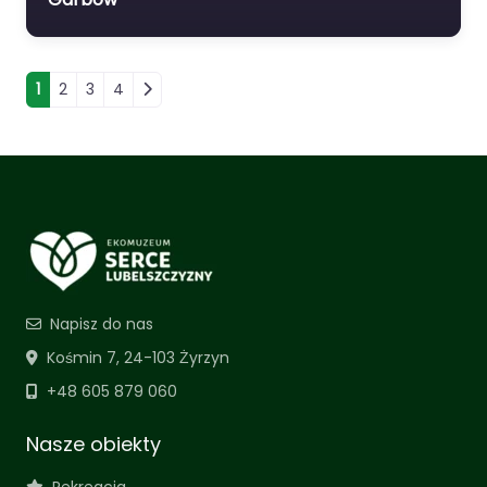
Nawigacja po wpisach
1
2
3
4
Napisz do nas
Kośmin 7, 24-103 Żyrzyn
+48 605 879 060
Nasze obiekty