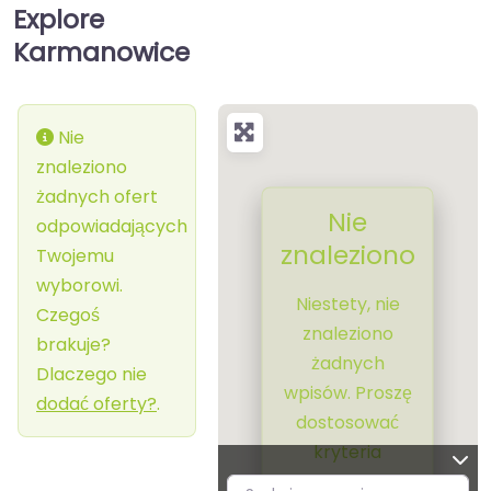
Explore
Karmanowice
Nie
znaleziono
żadnych ofert
Nie
odpowiadających
znaleziono
Twojemu
wyborowi.
Niestety, nie
Czegoś
znaleziono
brakuje?
żadnych
Dlaczego nie
wpisów. Proszę
dodać oferty?
.
dostosować
kryteria
wyszukiwania i