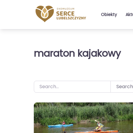
Przejdź
do
Obiekty
Akt
treści
maraton kajakowy
Search