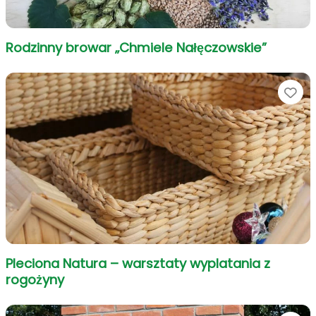
Rodzinny browar „Chmiele Nałęczowskie”
Ul
Pleciona Natura – warsztaty wyplatania z
rogożyny