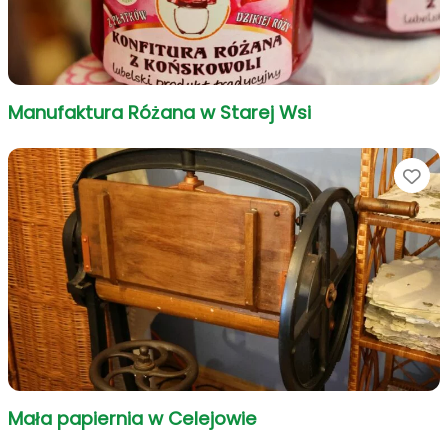
Manufaktura Różana w Starej Wsi
Ul
Mała papiernia w Celejowie