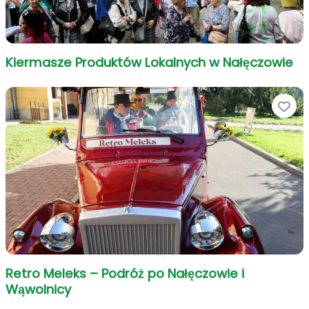
Kiermasze Produktów Lokalnych w Nałęczowie
Ul
Retro Meleks – Podróż po Nałęczowie i
Wąwolnicy