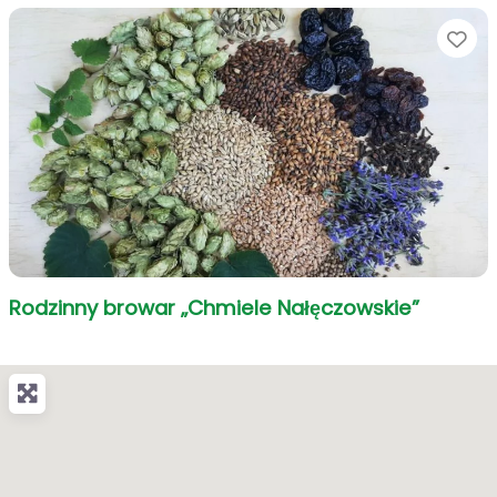
Ul
Rodzinny browar „Chmiele Nałęczowskie”