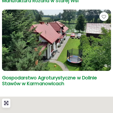
Manufaktura Różana w Starej Wsi
Ul
Gospodarstwo Agroturystyczne w Dolinie
Stawów w Karmanowicach