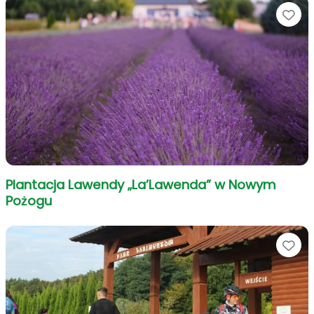
Ul
Plantacja Lawendy „La’Lawenda” w Nowym
Pożogu
Ul